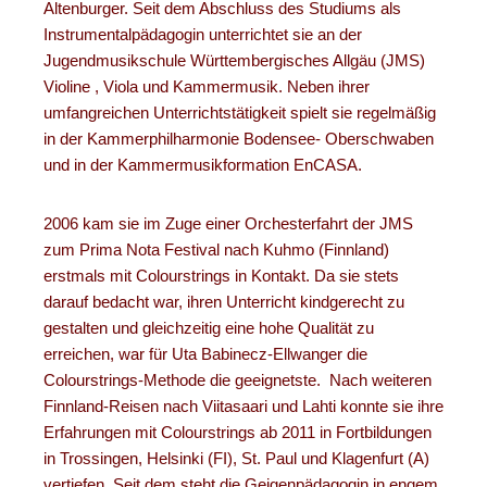
Altenburger. Seit dem Abschluss des Studiums als
Instrumentalpädagogin unterrichtet sie an der
Jugendmusikschule Württembergisches Allgäu (JMS)
Violine , Viola und Kammermusik. Neben ihrer
umfangreichen Unterrichtstätigkeit spielt sie regelmäßig
in der Kammerphilharmonie Bodensee- Oberschwaben
und in der Kammermusikformation EnCASA.
2006 kam sie im Zuge einer Orchesterfahrt der JMS
zum Prima Nota Festival nach Kuhmo (Finnland)
erstmals mit Colourstrings in Kontakt. Da sie stets
darauf bedacht war, ihren Unterricht kindgerecht zu
gestalten und gleichzeitig eine hohe Qualität zu
erreichen, war für Uta Babinecz-Ellwanger die
Colourstrings-Methode die geeignetste. Nach weiteren
Finnland-Reisen nach Viitasaari und Lahti konnte sie ihre
Erfahrungen mit Colourstrings ab 2011 in Fortbildungen
in Trossingen, Helsinki (FI), St. Paul und Klagenfurt (A)
vertiefen. Seit dem steht die Geigenpädagogin in engem